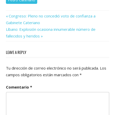
Previous
Navegación
Congreso: Pleno no concedió voto de confianza a
Post:
Gabinete Cateriano
de
Next
Líbano: Explosión ocasiona innumerable número de
Post:
entradas
fallecidos y heridos
LEAVE A REPLY
Tu dirección de correo electrónico no será publicada.
Los
campos obligatorios están marcados con
*
Comentario
*