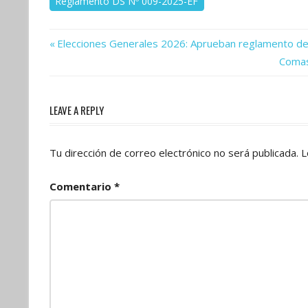
Reglamento DS Nº 009-2025-EF
Previous
Navegación
Elecciones Generales 2026: Aprueban reglamento de 
Post:
Next
Comas
de
Post:
entradas
LEAVE A REPLY
Tu dirección de correo electrónico no será publicada.
L
Comentario
*