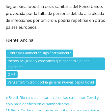
Según Smallwood, la crisis sanitaria del Reino Unido,
provocada por la falta de personal debido a la oleada
de infecciones por ómicron, podría repetirse en otros
países europeos.
Fuente: Andina
Contagios aumentan significativamente
menos peligrosa y esperanza que pandemia pueda
superarse
OMS
VaruianteOmicron podría generar nuevas cepas Covid
Previous
Navegación
Brasil: Río cancela el carnaval en las calles por Covid y
Post:
solo hará desfiles en el sambódromo
de
Next
Mi Perú: Declaran de interés prioritario la elaboración y