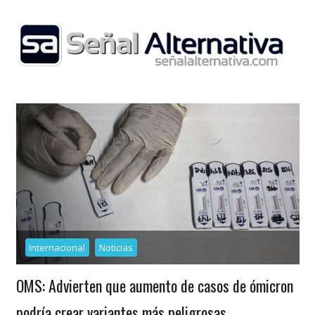
Skip
to
content
Internacional
Noticias
OMS: Advierten que aumento de casos de ómicron
podría crear variantes más peligrosas