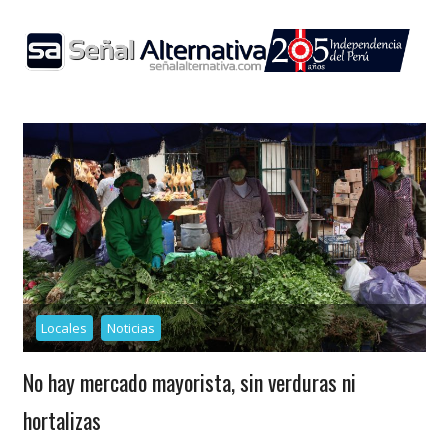
Skip
to
content
Locales
Noticias
No hay mercado mayorista, sin verduras ni
hortalizas