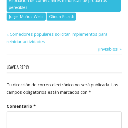
Asociación de comerciantes minoristas de productos
perecibles
Jorge Muñoz Wells
Olinda Ricaldi
Previous
Navegación
Comedores populares solicitan implementos para
Post:
reiniciar actividades
de
Next
¡Invisibles!
Post:
entradas
LEAVE A REPLY
Tu dirección de correo electrónico no será publicada.
Los
campos obligatorios están marcados con
*
Comentario
*