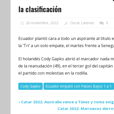
la clasificación
26 noviembre, 2022
Oscar Larenas
0
Ecuador plantó cara a todo un aspirante al título
la ‘Tri’ a un solo empate, el martes frente a Senega
El holandés Cody Gapko abrió el marcador nada más
de la reanudación (49), en el tercer gol del capi
el partido con molestias en la rodilla.
Cody Gapko
Ecuador empató con Países Bajos 1 a 1
Previous
Navegación
Catar 2022: Australia vence a Túnez y toma oxíg
Post:
Next
Catar 2022: Marruecos derrota
de