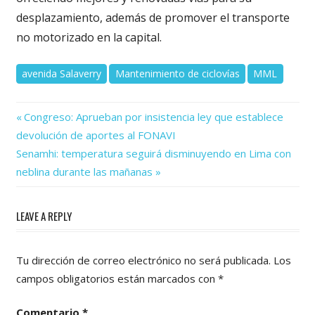
desplazamiento, además de promover el transporte
no motorizado en la capital.
avenida Salaverry
Mantenimiento de ciclovías
MML
Previous
Navegación
Congreso: Aprueban por insistencia ley que establece
Post:
devolución de aportes al FONAVI
de
Next
Senamhi: temperatura seguirá disminuyendo en Lima con
Post:
entradas
neblina durante las mañanas
LEAVE A REPLY
Tu dirección de correo electrónico no será publicada.
Los
campos obligatorios están marcados con
*
Comentario
*