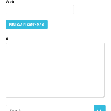
Web
Δ