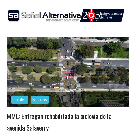
Skip
to
content
Locales
Noticias
MML: Entregan rehabilitada la ciclovía de la
avenida Salaverry