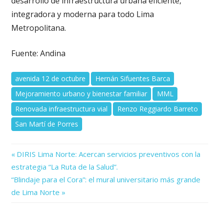
desarrollo de infraestructura urbana eficiente,
integradora y moderna para todo Lima
Metropolitana.
Fuente: Andina
avenida 12 de octubre
Hernán Sifuentes Barca
Mejoramiento urbano y bienestar familiar
MML
Renovada infraestructura vial
Renzo Reggiardo Barreto
San Martí de Porres
Previous
Navegación
DIRIS Lima Norte: Acercan servicios preventivos con la
Post:
estrategia “La Ruta de la Salud”.
de
Next
“Blindaje para el Cora”: el mural universitario más grande
Post:
entradas
de Lima Norte