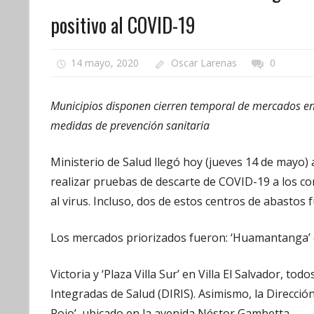
positivo al COVID-19
14 mayo, 2020
Oscar Larenas
0
Municipios disponen cierren temporal de mercados en
medidas de prevención sanitaria
Ministerio de Salud llegó hoy (jueves 14 de mayo) 
realizar pruebas de descarte de COVID-19 a los co
al virus. Incluso, dos de estos centros de abasto
Los mercados priorizados fueron: ‘Huamantanga’ e
Victoria y ‘Plaza Villa Sur’ en Villa El Salvador, t
Integradas de Salud (DIRIS). Asimismo, la Direcció
Rojo’, ubicado en la avenida Néstor Gambetta.