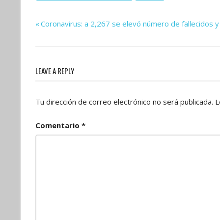
Previous
Navegación
Coronavirus: a 2,267 se elevó número de fallecidos y
Post:
de
entradas
LEAVE A REPLY
Tu dirección de correo electrónico no será publicada.
L
Comentario
*