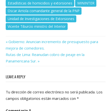
Estadísticas de homicidios y extorsiones
MININTER
Oscar Arriola comandante general de la PNP
Unidad de Investigaciones de Extorsiones
Vicente Tiburcio ministro del Interior
Previous
Navegación
Gobierno: Anuncian incremento de presupuesto para
Post:
mejora de comedores.
de
Next
Rutas de Lima: Reanudan cobro de peaje en la
Post:
entradas
Panamericana Sur.
LEAVE A REPLY
Tu dirección de correo electrónico no será publicada.
Los
campos obligatorios están marcados con
*
Comentario
*