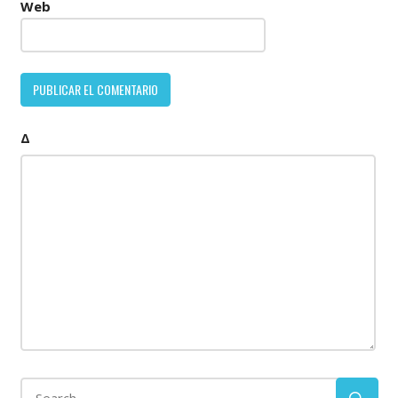
Web
Δ