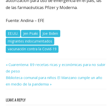
autorización para uso de emergencia en el país, las
de las farmacéuticas Pfizer y Moderna.
Fuente: Andina – EFE
EE.UU.
Jen Psaki
Joe Biden
migrantes indocumentados
vacunación contra la Covid-19
Previous
Navegación
Cuarentena: 89 recetas ricas y económicas para no subir
Post:
de peso
de
Next
Biblioteca comunal para niños El Manzano cumple un año
Post:
entradas
en medio de la pandemia
LEAVE A REPLY