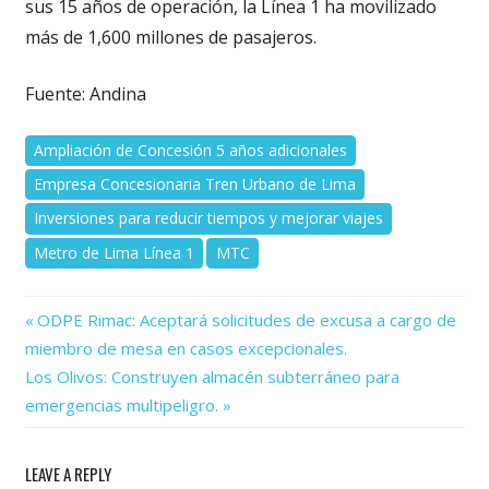
sus 15 años de operación, la Línea 1 ha movilizado
más de 1,600 millones de pasajeros.
Fuente: Andina
Ampliación de Concesión 5 años adicionales
Empresa Concesionaria Tren Urbano de Lima
Inversiones para reducir tiempos y mejorar viajes
Metro de Lima Línea 1
MTC
Previous
Navegación
ODPE Rimac: Aceptará solicitudes de excusa a cargo de
Post:
miembro de mesa en casos excepcionales.
de
Next
Los Olivos: Construyen almacén subterráneo para
Post:
entradas
emergencias multipeligro.
LEAVE A REPLY