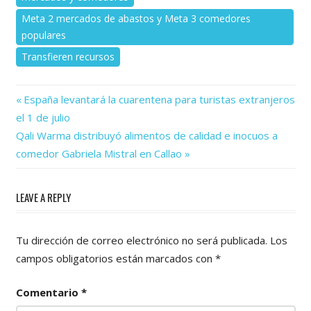
Meta 2 mercados de abastos y Meta 3 comedores
populares
Transfieren recursos
Previous
Navegación
España levantará la cuarentena para turistas extranjeros
Post:
el 1 de julio
de
Next
Qali Warma distribuyó alimentos de calidad e inocuos a
Post:
entradas
comedor Gabriela Mistral en Callao
LEAVE A REPLY
Tu dirección de correo electrónico no será publicada.
Los
campos obligatorios están marcados con
*
Comentario
*