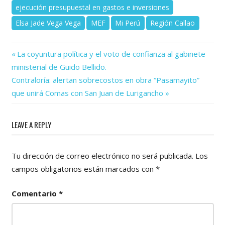
ejecución presupuestal en gastos e inversiones
Elsa Jade Vega Vega
MEF
Mi Perú
Región Callao
Previous
Navegación
La coyuntura política y el voto de confianza al gabinete
Post:
ministerial de Guido Bellido.
de
Next
Contraloría: alertan sobrecostos en obra “Pasamayito”
Post:
entradas
que unirá Comas con San Juan de Lurigancho
LEAVE A REPLY
Tu dirección de correo electrónico no será publicada.
Los
campos obligatorios están marcados con
*
Comentario
*