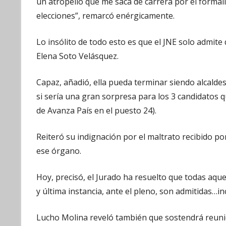
un atropello que me saca de carrera por el formali
elecciones”, remarcó enérgicamente.
Lo insólito de todo esto es que el JNE solo admite 
Elena Soto Velásquez.
Capaz, añadió, ella pueda terminar siendo alcalde
si sería una gran sorpresa para los 3 candidatos qu
de Avanza País en el puesto 24).
Reiteró su indignación por el maltrato recibido po
ese órgano.
Hoy, precisó, el Jurado ha resuelto que todas aqu
y última instancia, ante el pleno, son admitidas…inc
Lucho Molina reveló también que sostendrá reunio