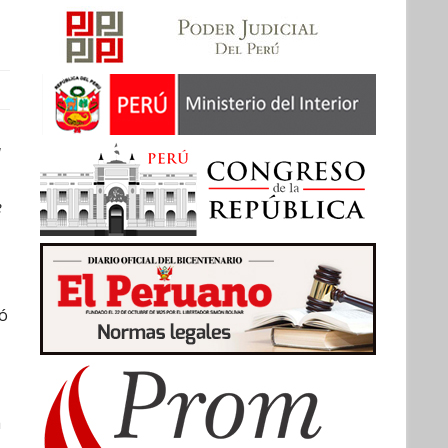
a
e
ió
a