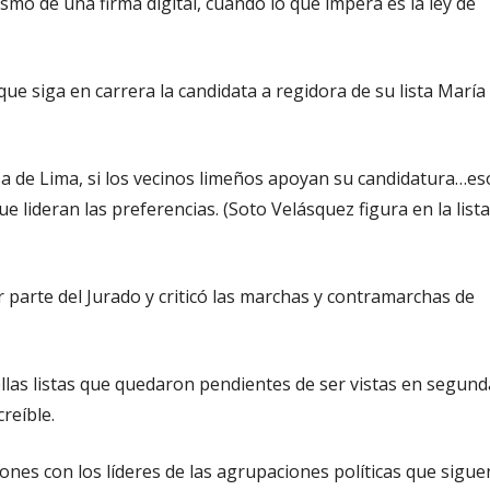
smo de una firma digital, cuando lo que impera es la ley de
que siga en carrera la candidata a regidora de su lista María
sa de Lima, si los vecinos limeños apoyan su candidatura…es
e lideran las preferencias. (Soto Velásquez figura en la lista
r parte del Jurado y criticó las marchas y contramarchas de
ellas listas que quedaron pendientes de ser vistas en segund
reíble.
nes con los líderes de las agrupaciones políticas que sigue