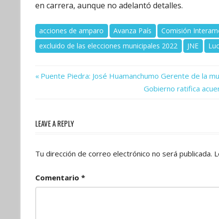
en carrera, aunque no adelantó detalles.
acciones de amparo
Avanza País
Comisión Interam
excluido de las elecciones municipales 2022
JNE
Luc
Previous
Navegación
Puente Piedra: José Huamanchumo Gerente de la muni
Post:
Next
Gobierno ratifica acu
de
Post:
entradas
LEAVE A REPLY
Tu dirección de correo electrónico no será publicada.
L
Comentario
*