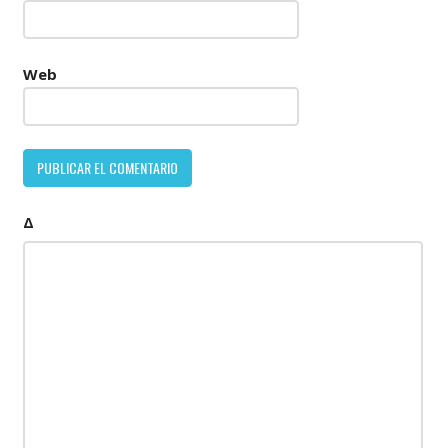
Web
Δ