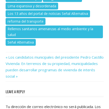
Lima expansiva y desordenada
Los 13 años del portal de noticias Señal Alternativa
reforma del transporte
Rellenos sanitarios amenanzas al medio ambiente y la
salud
Señal Alternativa
Previous
Navegación
Los candidatos municipales del presidente Pedro Castillo
Next
Post:
Vivienda: En terrenos de su propiedad, municipalidades
de
Post:
pueden desarrollar programas de vivienda de interés
entradas
social
LEAVE A REPLY
Tu dirección de correo electrónico no será publicada.
Los