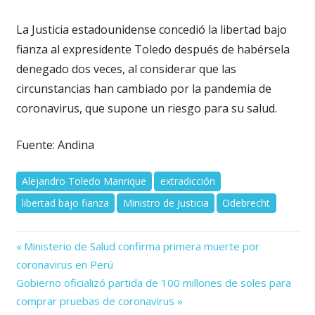
La Justicia estadounidense concedió la libertad bajo
fianza al expresidente Toledo después de habérsela
denegado dos veces, al considerar que las
circunstancias han cambiado por la pandemia de
coronavirus, que supone un riesgo para su salud.
Fuente: Andina
Alejandro Toledo Manrique
extradicción
libertad bajo fianza
Ministro de Justicia
Odebrecht
Previous
Navegación
Ministerio de Salud confirma primera muerte por
Post:
coronavirus en Perú
de
Next
Gobierno oficializó partida de 100 millones de soles para
Post:
entradas
comprar pruebas de coronavirus