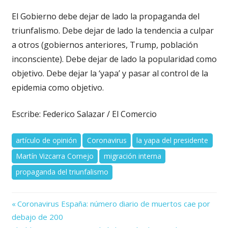
El Gobierno debe dejar de lado la propaganda del
triunfalismo. Debe dejar de lado la tendencia a culpar
a otros (gobiernos anteriores, Trump, población
inconsciente). Debe dejar de lado la popularidad como
objetivo. Debe dejar la ‘yapa’ y pasar al control de la
epidemia como objetivo.
Escribe: Federico Salazar / El Comercio
artículo de opinión
Coronavirus
la yapa del presidente
Martín Vizcarra Cornejo
migración interna
propaganda del triunfalismo
Previous
Navegación
Coronavirus España: número diario de muertos cae por
Post:
debajo de 200
de