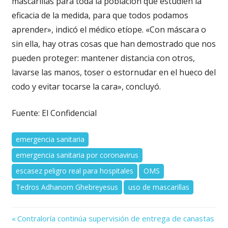
mascarillas para toda la población que estudien la
eficacia de la medida, para que todos podamos
aprender», indicó el médico etíope. «Con máscara o
sin ella, hay otras cosas que han demostrado que nos
pueden proteger: mantener distancia con otros,
lavarse las manos, toser o estornudar en el hueco del
codo y evitar tocarse la cara», concluyó.
Fuente: El Confidencial
emergencia sanitaria
emergencia sanitaria por coronavirus
escasez peligro real para hospitales
OMS
Tedros Adhanom Ghebreyesus
uso de mascarillas
Previous
Navegación
Contraloría continúa supervisión de entrega de canastas