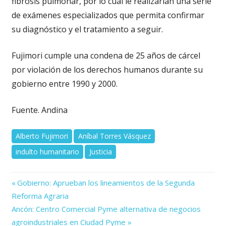
fibrosis pulmonar, por lo cual le realizarían una serie
de exámenes especializados que permita confirmar
su diagnóstico y el tratamiento a seguir.
Fujimori cumple una condena de 25 años de cárcel
por violación de los derechos humanos durante su
gobierno entre 1990 y 2000.
Fuente. Andina
Alberto Fujimori
Aníbal Torres Vásquez
indulto humanitario
Justicia
Previous
Navegación
Gobierno: Aprueban los lineamientos de la Segunda
Post:
Reforma Agraria
de
Next
Ancón: Centro Comercial Pyme alternativa de negocios
Post:
entradas
agroindustriales en Ciudad Pyme