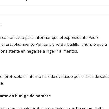
.
 un comunicado para informar que el expresidente Pedro
n el Establecimiento Penitenciario Barbadillo, anunció que a
 consistente en negarse a ingerir alimentos.
el protocolo el interno ha sido evaluado por el área de salu
e.
ararse en huelga de hambre
tos como acto de protesta o rebeldía constituye una falta