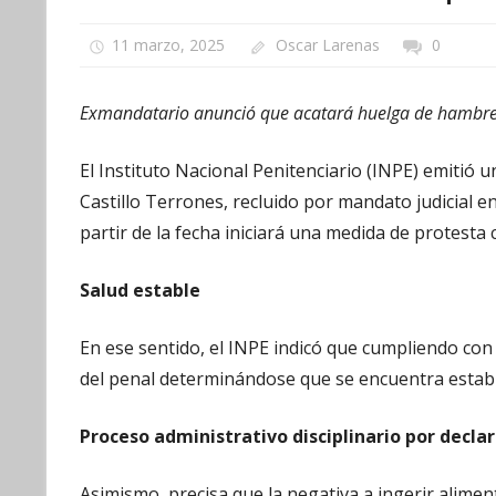
11 marzo, 2025
Oscar Larenas
0
Exmandatario anunció que acatará huelga de hambre
El Instituto Nacional Penitenciario (INPE) emitió
Castillo Terrones, recluido por mandato judicial e
partir de la fecha iniciará una medida de protesta
Salud estable
En ese sentido, el INPE indicó que cumpliendo con 
del penal determinándose que se encuentra establ
Proceso administrativo disciplinario por decl
Asimismo, precisa que la negativa a ingerir alimen