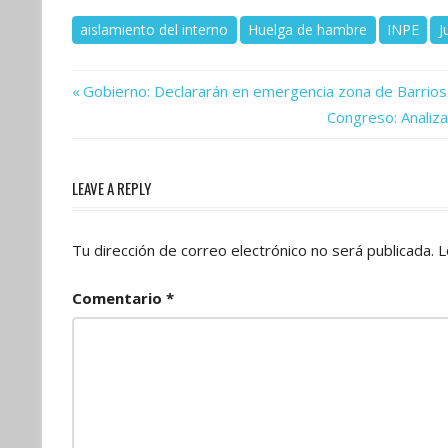
aislamiento del interno
Huelga de hambre
INPE
J
Previous
Navegación
Gobierno: Declararán en emergencia zona de Barrios 
Post:
Next
Congreso: Analiza
de
Post:
entradas
LEAVE A REPLY
Tu dirección de correo electrónico no será publicada.
L
Comentario
*