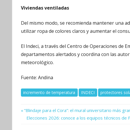
Viviendas ventiladas
Del mismo modo, se recomienda mantener una adecu
utilizar ropa de colores claros y aumentar el cons
El Indeci, a través del Centro de Operaciones de 
departamentos alertados y coordina con las autor
meteorológico.
Fuente: Andina
incremento de temperatura
INDECI
protectores sol
Previous
Navegación
“Blindaje para el Cora”: el mural universitario más g
Post:
Next
Elecciones 2026: conoce a los equipos técnicos de F
de
Post: