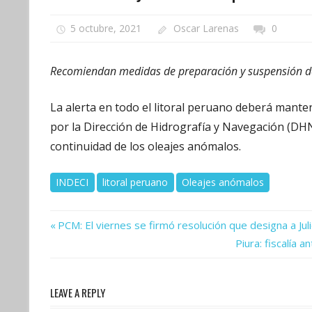
5 octubre, 2021
Oscar Larenas
0
Recomiendan medidas de preparación y suspensión de
La alerta en todo el litoral peruano deberá manten
por la Dirección de Hidrografía y Navegación (DHN
continuidad de los oleajes anómalos.
INDECI
litoral peruano
Oleajes anómalos
Previous
Navegación
PCM: El viernes se firmó resolución que designa a Jul
Post:
Next
Piura: fiscalía 
de
Post:
entradas
LEAVE A REPLY