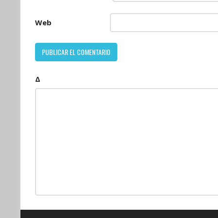
Web
Δ