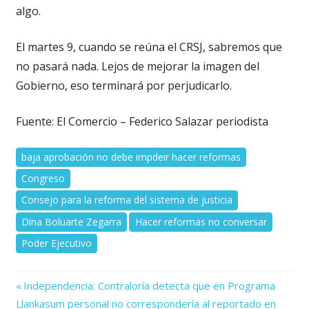
algo.
El martes 9, cuando se reúna el CRSJ, sabremos que
no pasará nada. Lejos de mejorar la imagen del
Gobierno, eso terminará por perjudicarlo.
Fuente: El Comercio – Federico Salazar periodista
baja aprobación no debe impdeir hacer reformas
Congreso
Consejo para la reforma del sistema de justicia
Dina Boluarte Zegarra
Hacer reformas no conversar
Poder Ejecutivo
Previous
Navegación
Independencia: Contraloría detecta que en Programa
Post:
Llankasum personal no correspondería al reportado en