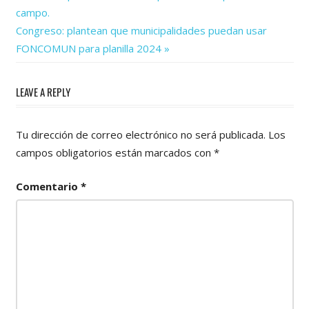
de
campo.
Next
entradas
Congreso: plantean que municipalidades puedan usar
Post:
FONCOMUN para planilla 2024
LEAVE A REPLY
Tu dirección de correo electrónico no será publicada.
Los
campos obligatorios están marcados con
*
Comentario
*