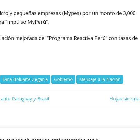
 micro y pequeñas empresas (Mypes) por un monto de 3,000
ama “Impulso MyPerú”.
liación mejorada del “Programa Reactiva Perú” con tasas de
Dina Boluarte Zegarra
Gobierno
Mensaje a la Nación
Next
 ante Paraguay y Brasil
Hojas sin ruta
Post:
os campos obligatorios están marcados con
*