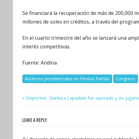
Se financiará la recuperación de más de 200,000
millones de soles en créditos, a través del progr
En el cuarto trimestre del año se lanzará una amp
interés competitivas.
Fuente: Andina
Anuncios presidenciales en Fiestas Patrias
Congreso
Previous
Navegación
Deportes: Gianluca Lapadula fue operado y no jugará
Post:
de
LEAVE A REPLY
entradas
Tu dirección de correo electrónico no será publicada.
L