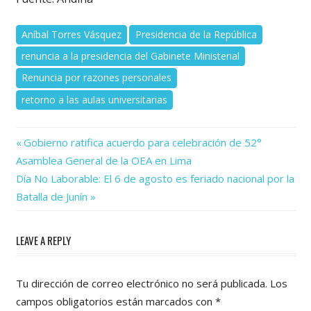
Aníbal Torres Vásquez
Presidencia de la República
renuncia a la presidencia del Gabinete Ministerial
Renuncia por razones personales
retorno a las aulas universitarias
Previous
Navegación
Gobierno ratifica acuerdo para celebración de 52°
Post:
Asamblea General de la OEA en Lima
de
Next
Día No Laborable: El 6 de agosto es feriado nacional por la
Post:
entradas
Batalla de Junín
LEAVE A REPLY
Tu dirección de correo electrónico no será publicada.
Los
campos obligatorios están marcados con
*