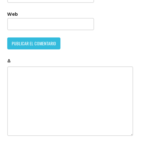
Web
Δ