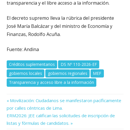
transparencia y el libre acceso a la información.
El decreto supremo lleva la rúbrica del presidente
José María Balcázar y del ministro de Economía y
Finanzas, Rodolfo Acuña.
Fuente: Andina
Créditos suplementarios
DS Nº 110-2026-EF
gobiernos locales
gobiernos regionales
MEF
Transparencia y acceso libre a la información
Previous
Navegación
Movilización: Ciudadanos se manifestaron pacíficamente
Post:
por calles céntricas de Lima.
de
Next
ERM2026: JEE califican las solicitudes de inscripción de
Post:
entradas
listas y fórmulas de candidatos.