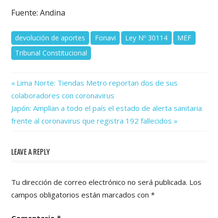
Fuente: Andina
devolución de aportes
Fonavi
Ley Nº 30114
MEF
Tribunal Constitucional
Previous
Navegación
Lima Norte: Tiendas Metro reportan dos de sus
Post:
colaboradores con coronavirus
de
Next
Japón: Amplían a todo el país el estado de alerta sanitaria
Post:
entradas
frente al coronavirus que registra 192 fallecidos
LEAVE A REPLY
Tu dirección de correo electrónico no será publicada.
Los
campos obligatorios están marcados con
*