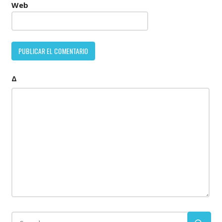
Web
Δ