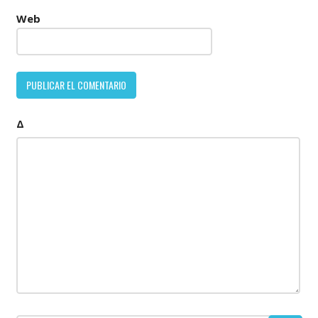
Web
Δ