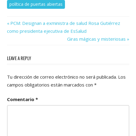
política de puertas abiertas
Previous
Navegación
PCM: Designan a exministra de salud Rosa Gutiérrez
Post:
como presidenta ejecutiva de EsSalud
de
Next
Giras mágicas y misteriosas
Post:
entradas
LEAVE A REPLY
Tu dirección de correo electrónico no será publicada.
Los
campos obligatorios están marcados con
*
Comentario
*