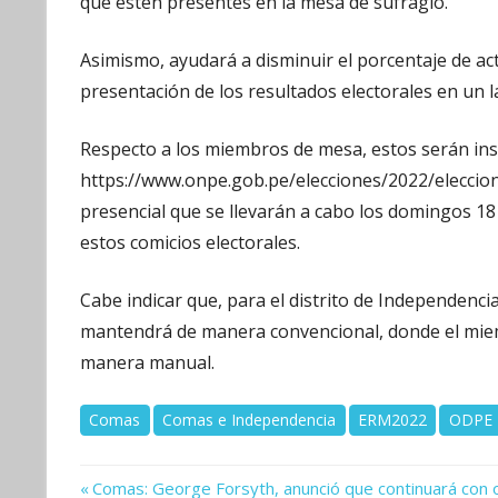
que estén presentes en la mesa de sufragio.
Asimismo, ayudará a disminuir el porcentaje de act
presentación de los resultados electorales en un 
Respecto a los miembros de mesa, estos serán ins
https://www.onpe.gob.pe/elecciones/2022/eleccion
presencial que se llevarán a cabo los domingos 18
estos comicios electorales.
Cabe indicar que, para el distrito de Independenci
mantendrá de manera convencional, donde el miem
manera manual.
Comas
Comas e Independencia
ERM2022
ODPE 
Previous
Navegación
Comas: George Forsyth, anunció que continuará con o