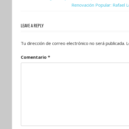
Post:
Next
Renovación Popular: Rafael L
de
Post:
entradas
LEAVE A REPLY
Tu dirección de correo electrónico no será publicada.
L
Comentario
*