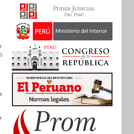
e
).
e
r