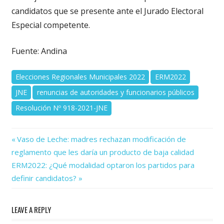
candidatos que se presente ante el Jurado Electoral
Especial competente.
Fuente: Andina
Elecciones Regionales Municipales 2022
ERM2022
JNE
renuncias de autoridades y funcionarios públicos
Resolución Nº 918-2021-JNE
Previous
Navegación
Vaso de Leche: madres rechazan modificación de
Post:
reglamento que les daría un producto de baja calidad
de
Next
ERM2022: ¿Qué modalidad optaron los partidos para
Post:
entradas
definir candidatos?
LEAVE A REPLY