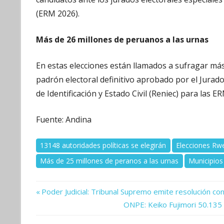
(ERM 2026).
Más de 26 millones de peruanos a las urnas
En estas elecciones están llamados a sufragar más
padrón electoral definitivo aprobado por el Jurado
de Identificación y Estado Civil (Reniec) para las E
Fuente: Andina
13148 autoridades políticas se elegirán
Elecciones Rw
Más de 25 millones de peranos a las urnas
Municipios
Previous
Navegación
Poder Judicial: Tribunal Supremo emite resolución co
Post:
Next
ONPE: Keiko Fujimori 50.135
de
Post: