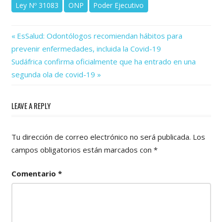
Ley Nº 31083
ONP
Poder Ejecutivo
Previous
Navegación
EsSalud: Odontólogos recomiendan hábitos para
Post:
prevenir enfermedades, incluida la Covid-19
de
Next
Sudáfrica confirma oficialmente que ha entrado en una
Post:
entradas
segunda ola de covid-19
LEAVE A REPLY
Tu dirección de correo electrónico no será publicada.
Los
campos obligatorios están marcados con
*
Comentario
*