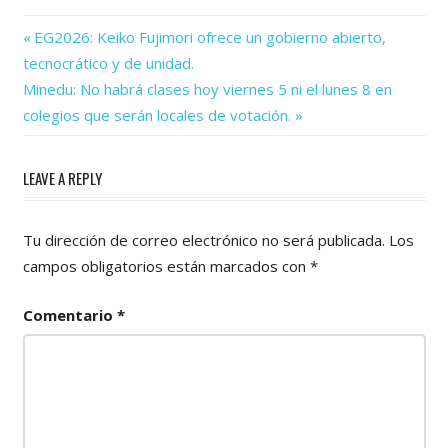
Previous
Navegación
EG2026: Keiko Fujimori ofrece un gobierno abierto,
Post:
tecnocrático y de unidad.
de
Next
Minedu: No habrá clases hoy viernes 5 ni el lunes 8 en
Post:
entradas
colegios que serán locales de votación.
LEAVE A REPLY
Tu dirección de correo electrónico no será publicada.
Los
campos obligatorios están marcados con
*
Comentario
*