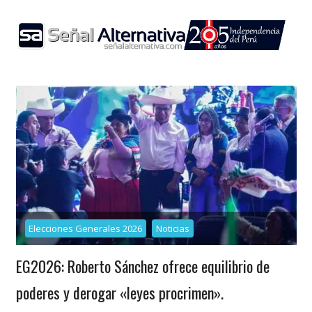
Skip
to
content
Elecciones Generales 2026
Noticias
EG2026: Roberto Sánchez ofrece equilibrio de
poderes y derogar «leyes procrimen».