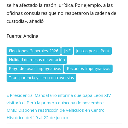
se ha afectado la razón jurídica. Por ejemplo, a las
oficinas consulares que no respetaron la cadena de
custodia», añadió.
Fuente: Andina
Elecciones Generales 2026
JNE
Juntos por el Perú
Nulidad de mesas de votación
Pago de tasas impugnativas
Recursos Impugnativos
Transparencia y cero controversias
Previous
Navegación
Presidencia: Mandatario informa que papa León XIV
Post:
visitará el Perú la primera quincena de noviembre.
de
Next
MML: Disponen restricción de vehículos en Centro
Post:
entradas
Histórico del 19 al 22 de junio