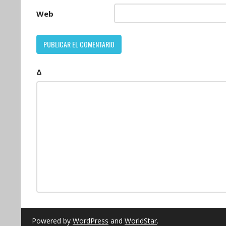
Web
Δ
Powered by
WordPress
and
WorldStar
.