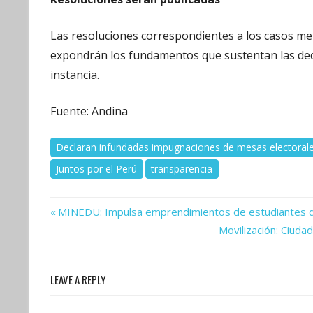
Las resoluciones correspondientes a los casos me
expondrán los fundamentos que sustentan las decis
instancia.
Fuente: Andina
Declaran infundadas impugnaciones de mesas electoral
Juntos por el Perú
transparencia
Previous
Navegación
MINEDU: Impulsa emprendimientos de estudiantes de
Post:
Next
Movilización: Ciuda
de
Post:
entradas
LEAVE A REPLY