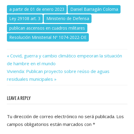
a partir de 01 de enero 2023
Daniel Barragán Coloma
Ley 29108 art. 3
Ministerio de Defensa
publican ascensos en cuadros militares
Resolución Ministerial Nº 1074-2022-DE
Previous
Navegación
Covid, guerra y cambio climático empeoran la situación
Post:
de hambre en el mundo
de
Next
Vivienda: Publican proyecto sobre reúso de aguas
Post:
entradas
residuales municipales
LEAVE A REPLY
Tu dirección de correo electrónico no será publicada.
Los
campos obligatorios están marcados con
*