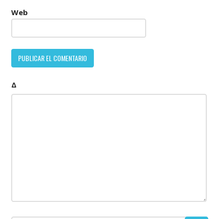
Web
Δ