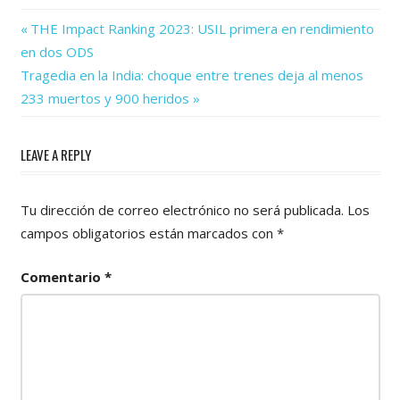
Previous
Navegación
THE Impact Ranking 2023: USIL primera en rendimiento
Post:
en dos ODS
de
Next
Tragedia en la India: choque entre trenes deja al menos
Post:
entradas
233 muertos y 900 heridos
LEAVE A REPLY
Tu dirección de correo electrónico no será publicada.
Los
campos obligatorios están marcados con
*
Comentario
*