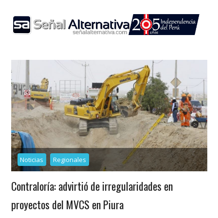
Skip
to
content
Noticias
Regionales
Contraloría: advirtió de irregularidades en
proyectos del MVCS en Piura