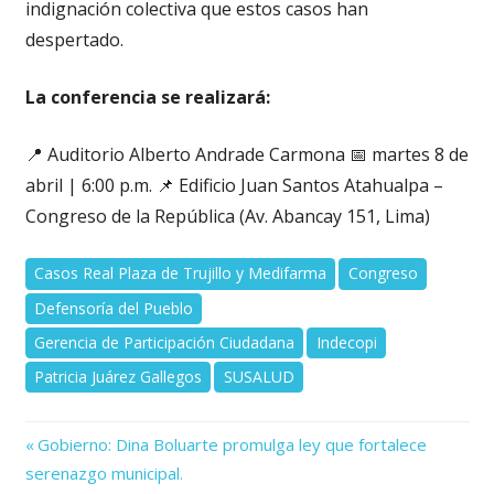
indignación colectiva que estos casos han
despertado.
La conferencia se realizará:
📍 Auditorio Alberto Andrade Carmona 📅 martes 8 de
abril | 6:00 p.m. 📌 Edificio Juan Santos Atahualpa –
Congreso de la República (Av. Abancay 151, Lima)
Casos Real Plaza de Trujillo y Medifarma
Congreso
Defensoría del Pueblo
Gerencia de Participación Ciudadana
Indecopi
Patricia Juárez Gallegos
SUSALUD
Previous
Navegación
Gobierno: Dina Boluarte promulga ley que fortalece
Post:
serenazgo municipal.
de