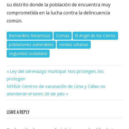
su distrito donde la población de encuentra muy
comprometida en la lucha contra la delincuencia
común.
Bernardino Retamozo
Comas
El Angel de los Cerros
poblaciones vulnerables
rondas urbanas
seguridad ciudadana
Previous
Navegación
Ley del serenazgo municipal: Nos protegen, los
Post:
protegen
de
Next
MINSA: Centros de vacunación de Lima y Callao no
Post:
entradas
atenderán el lunes 26 de julio
LEAVE A REPLY