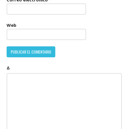
Web
Δ