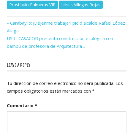
Prostíbulo Palmeras VIP
Ulises Villegas Rojas
Previous
Navegación
Carabayllo: ¡Déjenme trabajar! pidió alcalde Rafael López
Post:
Aliaga.
de
Next
USIL: CASACOR presenta construcción ecológica con
Post:
entradas
bambú de profesora de Arquitectura
LEAVE A REPLY
Tu dirección de correo electrónico no será publicada.
Los
campos obligatorios están marcados con
*
Comentario
*