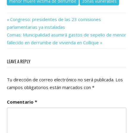
menor muere víctima de derrumbe
zonas vulnerables
Previous
Navegación
Congreso: presidentes de las 23 comisiones
Post:
parlamentarias ya instaladas
de
Next
Comas: Municipalidad asumirá gastos de sepelio de menor
Post:
entradas
fallecido en derrumbe de vivienda en Collique
LEAVE A REPLY
Tu dirección de correo electrónico no será publicada.
Los
campos obligatorios están marcados con
*
Comentario
*