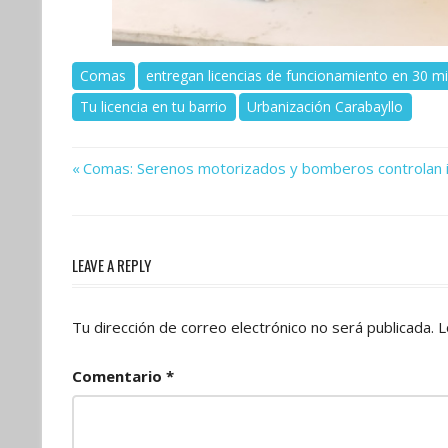
Comas
entregan licencias de funcionamiento en 30 m
Tu licencia en tu barrio
Urbanización Carabayllo
Previous
Navegación
Comas: Serenos motorizados y bomberos controlan in
Post:
de
entradas
LEAVE A REPLY
Tu dirección de correo electrónico no será publicada.
L
Comentario
*