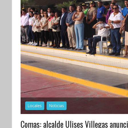
Locales
Noticias
Comas: alcalde Ulises Villegas anunc