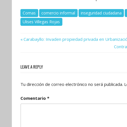
Comas
comercio informal
inseguridad ciudadana
Ulises Villegas Rojas
Previous
Navegación
Carabayllo: Invaden propiedad privada en Urbanizac
Post:
Next
Contra
de
Post:
entradas
LEAVE A REPLY
Tu dirección de correo electrónico no será publicada.
L
Comentario
*