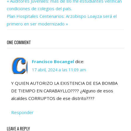
Previous
Navegación
Auditores Juveniles: más de 86 mil estudiantes verifican
Post:
condiciones de colegios del país.
de
Next
Plan Hospitales Centenarios: Arzobispo Loayza será el
Post:
entradas
primero en ser modernizado
ONE COMMENT
Francisco Bocangel
dice:
17 abril, 2024 a las 11:09 am
Y QUIEN AUTORIZO LA EXISTENCIA DE ESA BOMBA
DE TIEMPO EN CARABAYLLO???? ¿Alguno de esos
alcaldes CORRUPTOS de ese distrito????
Responder
LEAVE A REPLY