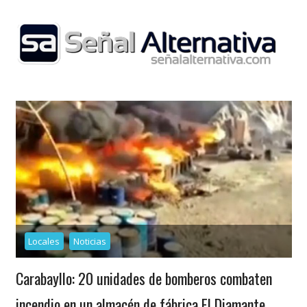
Skip
to
content
Locales
Noticias
Carabayllo: 20 unidades de bomberos combaten
incendio en un almacén de fábrica El Diamante.