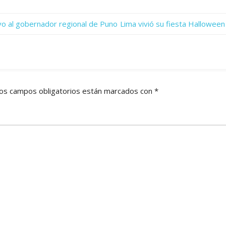
Next
uvo al gobernador regional de Puno
Lima vivió su fiesta Halloween
Post:
os campos obligatorios están marcados con
*