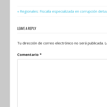
Previous
Navegación
Regionales: Fiscalía especializada en corrupción det
Post:
de
LEAVE A REPLY
entradas
Tu dirección de correo electrónico no será publicada.
L
Comentario
*