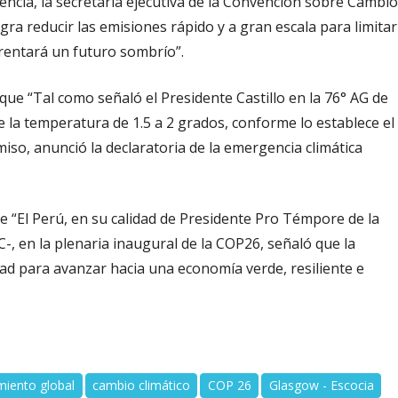
encia, la secretaria ejecutiva de la Convención sobre Cambio
ogra reducir las emisiones rápido y a gran escala para limitar
frentará un futuro sombrío”.
que “Tal como señaló el Presidente Castillo en la 76° AG de
 la temperatura de 1.5 a 2 grados, conforme lo establece el
so, anunció la declaratoria de la emergencia climática
e “El Perú, en su calidad de Presidente Pro Témpore de la
-, en la plenaria inaugural de la COP26, señaló que la
d para avanzar hacia una economía verde, resiliente e
miento global
cambio climático
COP 26
Glasgow - Escocia