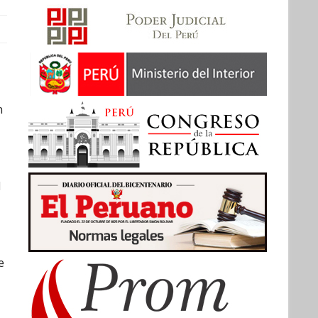
n
d
e