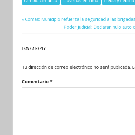
cambio climático
Lloviznas en Lima
niebla y neblina
Previous
Navegación
Comas: Municipio refuerza la seguridad a las brigada
Post:
Next
Poder Judicial: Declaran nulo auto 
de
Post:
entradas
LEAVE A REPLY
Tu dirección de correo electrónico no será publicada.
L
Comentario
*