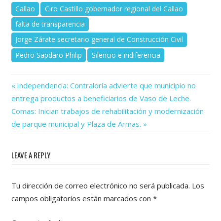
Callao
Ciro Castillo gobernador regional del Callao
falta de transparencia
Jorge Zárate secretario general de Construcción Civil
Pedro Sapdaro Philip
Silencio e indiferencia
Previous
Navegación
Independencia: Contraloría advierte que municipio no
Post:
entrega productos a beneficiarios de Vaso de Leche.
de
Next
Comas: Inician trabajos de rehabilitación y modernización
Post:
entradas
de parque municipal y Plaza de Armas.
LEAVE A REPLY
Tu dirección de correo electrónico no será publicada.
Los
campos obligatorios están marcados con
*