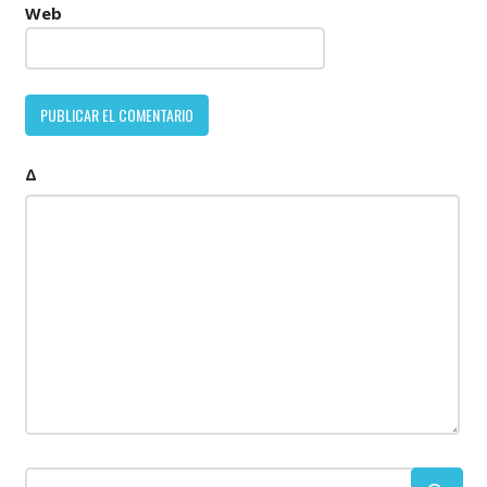
Web
Δ