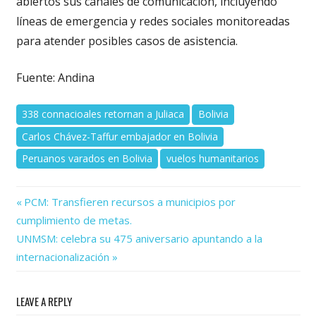
abiertos sus canales de comunicación, incluyendo
líneas de emergencia y redes sociales monitoreadas
para atender posibles casos de asistencia.
Fuente: Andina
338 connacioales retornan a Juliaca
Bolivia
Carlos Chávez-Taffur embajador en Bolivia
Peruanos varados en Bolivia
vuelos humanitarios
Previous
Navegación
PCM: Transfieren recursos a municipios por
Post:
cumplimiento de metas.
de
Next
UNMSM: celebra su 475 aniversario apuntando a la
Post:
entradas
internacionalización
LEAVE A REPLY