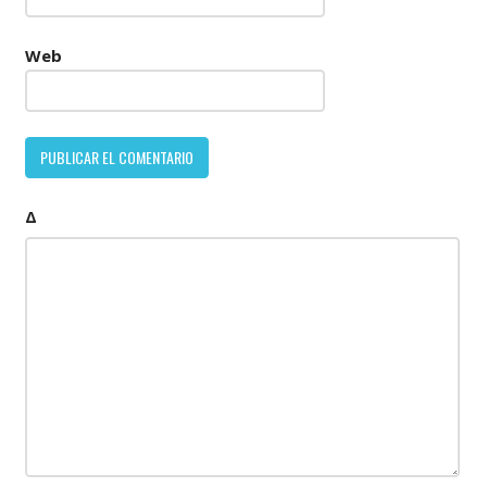
Web
Δ