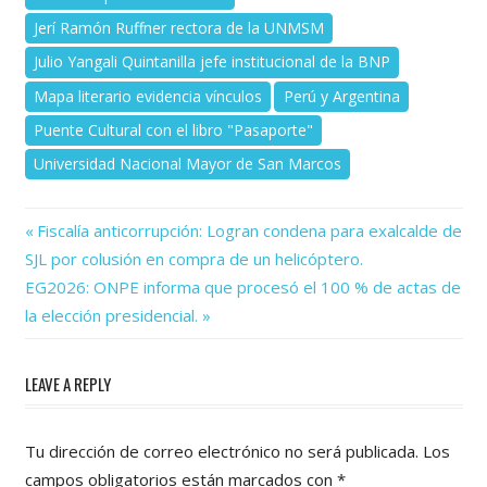
Jerí Ramón Ruffner rectora de la UNMSM
Julio Yangali Quintanilla jefe institucional de la BNP
Mapa literario evidencia vínculos
Perú y Argentina
Puente Cultural con el libro "Pasaporte"
Universidad Nacional Mayor de San Marcos
Previous
Navegación
Fiscalía anticorrupción: Logran condena para exalcalde de
Post:
SJL por colusión en compra de un helicóptero.
de
Next
EG2026: ONPE informa que procesó el 100 % de actas de
Post:
entradas
la elección presidencial.
LEAVE A REPLY
Tu dirección de correo electrónico no será publicada.
Los
campos obligatorios están marcados con
*